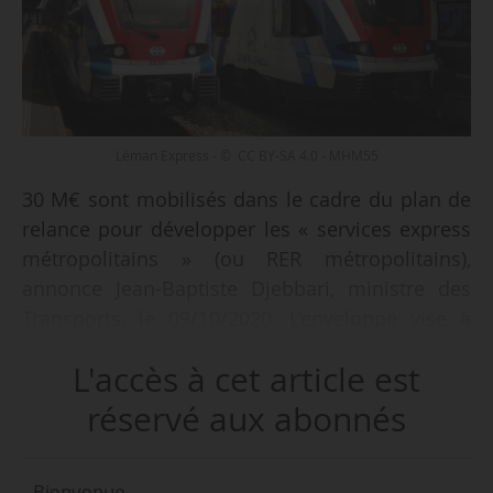
Léman Express - © CC BY-SA 4.0 - MHM55
30 M€ sont mobilisés dans le cadre du plan de
relance pour développer les « services express
métropolitains » (ou RER métropolitains),
annonce Jean-Baptiste Djebbari, ministre des
Transports, le 09/10/2020. L’enveloppe vise à
lancer les travaux préparatoires pour déployer
L'accès à cet article est
des liaisons ferroviaires autour des
agglomérations à la manière des RER d’Île-de-
réservé aux abonnés
France. Leur développement, inscrit dans la loi
d’orientation des mobilités du 24/12/2019, doit
Bienvenue,