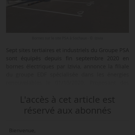
Bornes sur le site PSA à Sochaux - © Izivia
Sept sites tertiaires et industriels du Groupe PSA
sont équipés depuis fin septembre 2020 en
bornes électriques par Izivia, annonce la filiale
du groupe EDF spécialisée dans les énergies
renouvelables le 01/10/2020. Proposant des
puissances de 7 ou 22 kW, les bornes de
L'accès à cet article est
recharge alimentent les voitures électriques de
la flotte d’entreprise du groupe, ainsi que les
réservé aux abonnés
véhicules personnels des collaborateurs ou des
visiteurs.
Bienvenue,