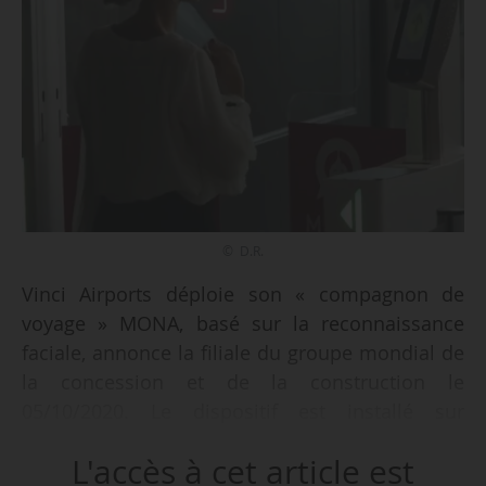
© D.R.
Vinci Airports déploie son « compagnon de
voyage » MONA, basé sur la reconnaissance
faciale, annonce la filiale du groupe mondial de
la concession et de la construction le
05/10/2020. Le dispositif est installé sur
l’aéroport de Lyon-Saint-Exupéry, opéré par
L'accès à cet article est
Aéroports de Lyon (Lyon Aéroport). La période