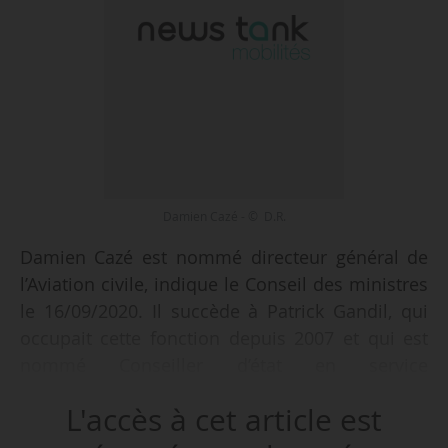
Damien Cazé - © D.R.
Damien Cazé est nommé directeur général de
l’Aviation civile, indique le Conseil des ministres
le 16/09/2020. Il succède à Patrick Gandil, qui
occupait cette fonction depuis 2007 et qui est
nommé Conseiller d’état en service
extraordinaire.
L'accès à cet article est
Damien Cazé, conseiller maître à la Cour des