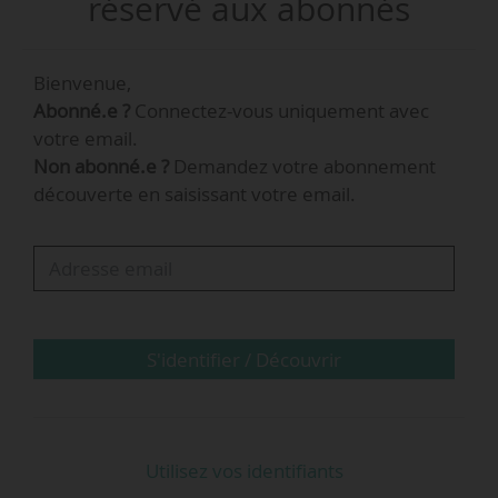
réservé aux abonnés
comptes, a notamment été conseiller en charge
de l’Écologie et du Logement auprès du Premier
Bienvenue,
ministre de mai 2017 à juillet 2020.
Abonné.e ?
Connectez-vous uniquement avec
votre email.
La DGAC a pour mission de garantir la sécurité
Non abonné.e ?
Demandez votre abonnement
et la sûreté du transport aérien en plaçant la
découverte en saisissant votre email.
logique du développement durable au cœur de
son action.
S'identifier / Découvrir
Utilisez vos identifiants