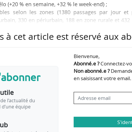
élo (+20 % en semaine, +32 % le week-end) ;
ables selon les zones (1380 passages par jour et 
bain, 330 en périurbain, 188 en zone rurale et 432 
s à cet article est réservé aux 
n de fréquentation du vélo en période de déconfinem
 publiés le 30/09/2020.
Bienvenue,
Abonné.e ?
Connectez-vou
 de nouvelles habitudes qui se pérennisent sont au
Non abonné.e ?
Demandez
s'abonner
e cyclable. À la clé, encore de belles progression
en saisissant votre email.
eptembre : +28 % par rapport à septembre 2019. La…
utile
de l’actualité du
il d’une équipe
S'iden
pub