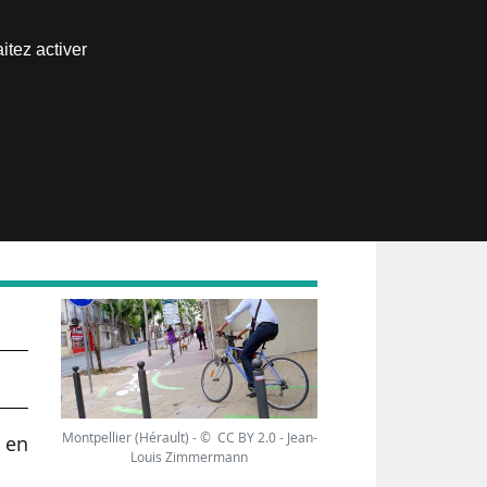
Nous joindre
itez activer
Espace abonné
Montpellier (Hérault) - © CC BY 2.0 - Jean-
 en
Louis Zimmermann