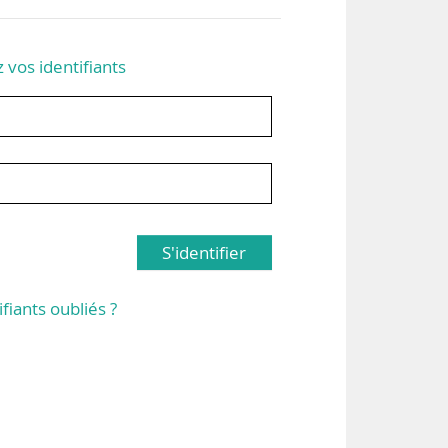
z vos identifiants
S'identifier
ifiants oubliés ?