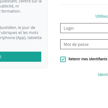
idistant, centré sur la
ublicité, ni
i formation.
Utilise
uotidien, le jour de
rubriques et les mots
artphone (App), tablette
R
Retenir mes identifiants
Ident