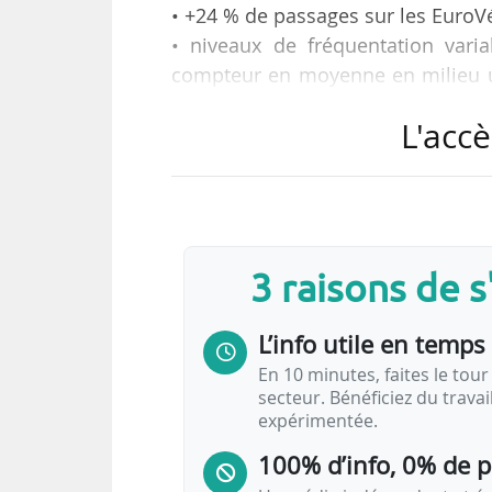
• +24 % de passages sur les EuroV
• niveaux de fréquentation vari
compteur en moyenne en milieu ur
les EuroVélo).
L'accè
e
Tels sont les chiffres du 9
bulleti
de l’association Vélo & Territoires,
« Fin des congés, météo clémente,
3 raisons de 
de facteurs propices à la pratiqu
nombre de passages de vélos en s
L’info utile en temps 
En 10 minutes, faites le tour 
secteur. Bénéficiez du trava
expérimentée.
100% d’info, 0% de 