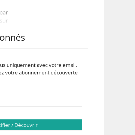
par
sur
abonnés
ent,
s uniquement avec votre email.
tant
 votre abonnement découverte
s du
tifier / Découvrir