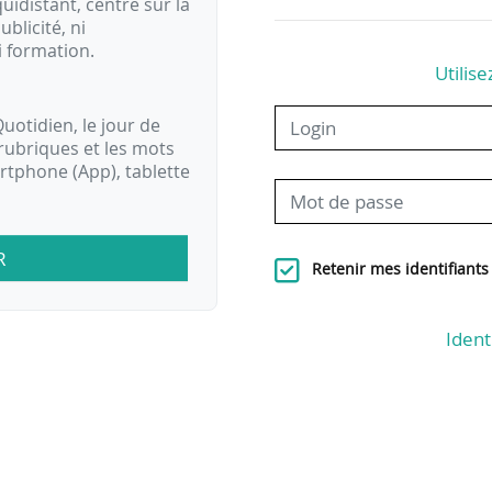
idistant, centré sur la
ublicité, ni
i formation.
Utilise
uotidien, le jour de
rubriques et les mots
artphone (App), tablette
R
Retenir mes identifiants
Ident