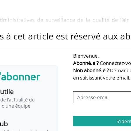
dministratives de surveillance de la qualité de l’air
ière régulière des normes de la qualité de l’air don
s à cet article est réservé aux 
es émissions (ZFE) mobilité :
 au moins 3 années sur 5 (NO2, PM10 ou PM2,5) ;
 administrative de surveillance de la qualité de l’a
Bienvenue,
Abonné.e ?
Connectez-vou
EPCI où les valeurs sont respectées pour au moins 
Non abonné.e ?
Demandez
s'abonner
une concernée ;
en saisissant votre email.
utile
de l’actualité du
il d’une équipe
S'iden
pub