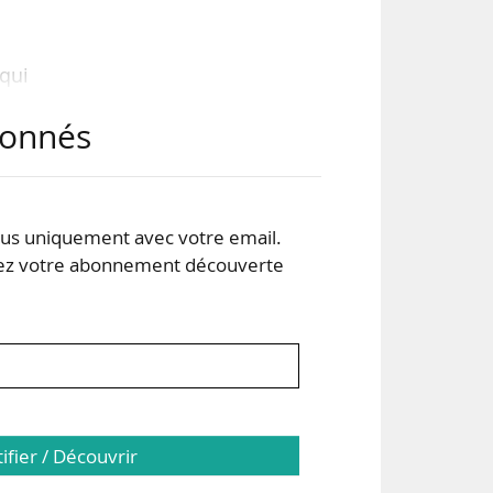
 qui
nant
abonnés
ir à
s uniquement avec votre email.
95 %
 votre abonnement découverte
tifier / Découvrir