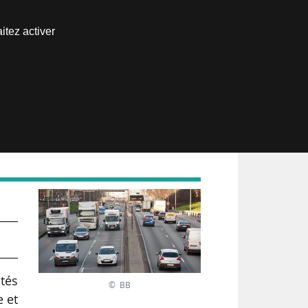
Nous joindre
itez activer
Espace abonné
ités
© BB
e et