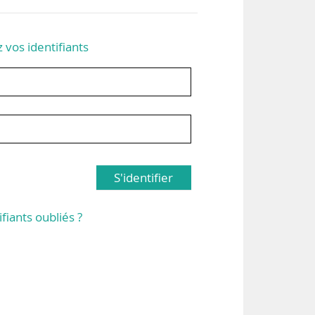
z vos identifiants
S'identifier
ifiants oubliés ?