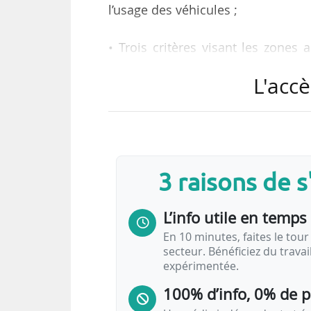
l’usage des véhicules ;
• Trois critères visant les zones a
définissent le non-respect de man
L'accè
lieu à obligation d’une zone à faibl
- dépassement des valeurs limites
- territoires inclus dans une zone
compter de 2020 ;
- exception pour les communes et 
3 raisons de 
de la population de chaque comm
L’info utile en temps 
• Deux…
En 10 minutes, faites le tour 
secteur. Bénéficiez du trava
expérimentée.
100% d’info, 0% de 