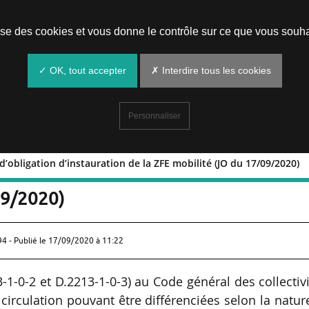
Prendre un rendez-vous
lise des cookies et vous donne le contrôle sur ce que vous souha
✓ OK, tout accepter
✗ Interdire tous les cookies
Personnaliser
s d’obligation d’instauration de la ZFE mobilité (JO du 17/09/2020)
ditions d’obligation d’instauration de la
09/2020)
94 - Publié le
17/09/2020 à 11:22
3-1-0-2 et D.2213-1-0-3) au Code général des collectiv
e circulation pouvant être différenciées selon la natur