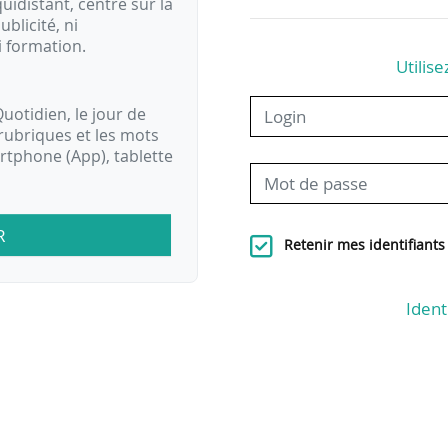
idistant, centré sur la
ublicité, ni
i formation.
Utilise
uotidien, le jour de
rubriques et les mots
artphone (App), tablette
R
Retenir mes identifiants
Ident