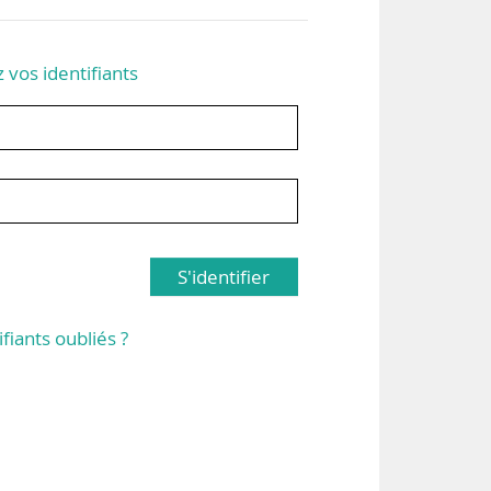
z vos identifiants
S'identifier
ifiants oubliés ?