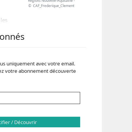
Regiolis Nouvelle-Aquitaine -
© CAF_Frederique_Clement
les
 de
abonnés
tom
t en
s uniquement avec votre email.
l) à
 votre abonnement découverte
tifier / Découvrir