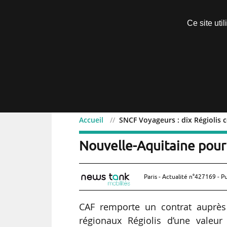
Découvrir sans engagement
Ce site uti
Menu
Accueil
SNCF Voyageurs : dix Régiolis
SNCF Voyageurs : dix Ré
Nouvelle-Aquitaine pou
Paris - Actualité n°427169 - P
CAF remporte un contrat auprès
régionaux Régiolis d’une valeur