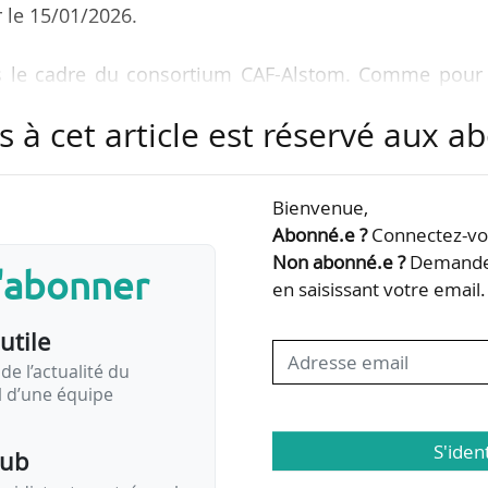
 le 15/01/2026.
 le cadre du consortium CAF-Alstom. Comme pour 
révoit que CAF sera responsable de la conception et
s à cet article est réservé aux 
n usine de Reichshoffen (Bas-Rhin), tandis qu’Als
uipements embarqués.
Bienvenue,
la flotte existante de 54 trains Régiolis actuellemen
Abonné.e ?
Connectez-vou
gional. Il s’agit de trains bimode (électriques et diese
Non abonné.e ?
Demandez
s'abonner
208 passagers.
en saisissant votre email.
utile
otal des…
de l’actualité du
il d’une équipe
S'iden
pub