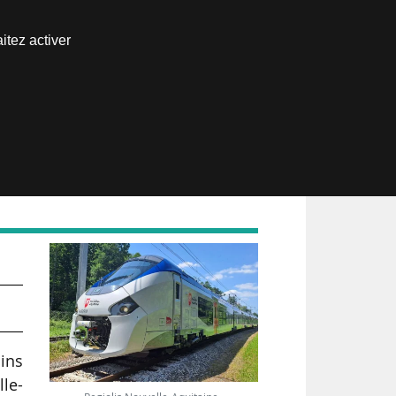
Nous joindre
itez activer
Espace abonné
a
ins
le-