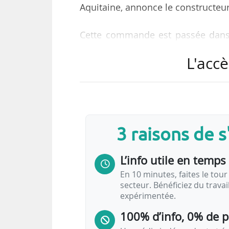
Aquitaine, annonce le constructeur
Cette commande est passée dans
accords précédents, le contrat p
L'accè
l’assemblage des trains dans so
fabriquera divers systèmes et éq
Ces dix trains viendront compléter 
service sur le réseau ferroviaire ré
3 raisons de 
quatre voitures d’une capacité de 
L’info utile en temps 
Avec ces dix nouvelles unités, le t
En 10 minutes, faites le tour 
secteur. Bénéficiez du trava
expérimentée.
100% d’info, 0% de 