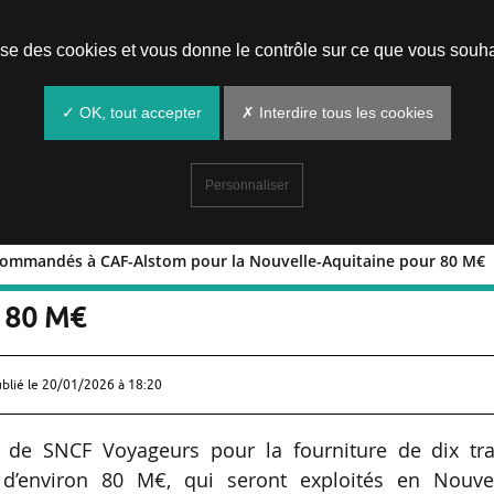
Prendre un rendez-vous
lise des cookies et vous donne le contrôle sur ce que vous souha
✓ OK, tout accepter
✗ Interdire tous les cookies
Personnaliser
 commandés à CAF-Alstom pour la Nouvelle-Aquitaine pour 80 M€
giolis commandés à CAF-Alstom pour l
r 80 M€
ublié le
20/01/2026 à 18:20
 de SNCF Voyageurs pour la fourniture de dix tra
 d’environ 80 M€, qui seront exploités en Nouvel