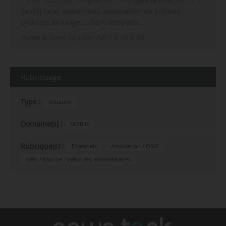
Se déplacer autrement, association de piétons,
cyclistes et usagers des transports…
Publié le lundi 24 juillet 2023 à 16 h 00
Rubriquage
Type :
Initiative
Domaine(s) :
MOBIN
Rubrique(s) :
Essentiels
Association / ONG
Vélo / Marche / Véhicules intermédiaires