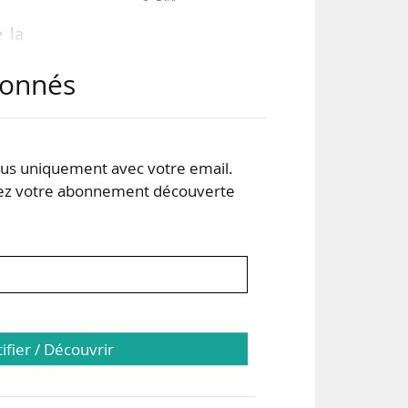
 la
abonnés
ins
ices
s uniquement avec votre email.
t de
 votre abonnement découverte
 de
tifier / Découvrir