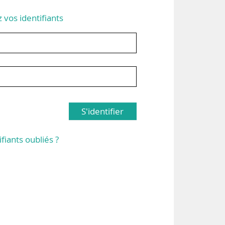
z vos identifiants
S'identifier
ifiants oubliés ?