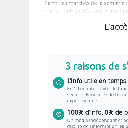
Parmi les marchés de la semaine :
• une maîtrise d’œuvre « Intelli
Métropole européenne de Lille (No
L'accè
• les travaux de création de la
(Rhône) ;
• la réalisation de mesures qualit
de transport de la Métropole Nice 
• un marché de services de lignes
3 raisons de 
transport à la demande PMR (servic
• des études d’opportunité et d
L’info utile en temps 
transports publics de Dijon Métrop
En 10 minutes, faites le tour 
secteur. Bénéficiez du trava
expérimentée.
100% d’info, 0% de 
Un média indépendant et équ
qualité de l’information. Ni p