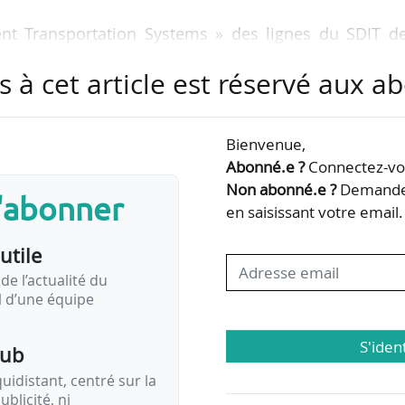
gent Transportation Systems » des lignes du SDIT de
rd) ;
s à cet article est réservé aux 
 ligne de BHNS entre Lyon Part-Dieu et Sept Chem
é, d’enquêtes et de comptages de charge sur des serv
Bienvenue,
Côte d’Azur (Alpes-Maritimes) ;
Abonné.e ?
Connectez-vou
 à la carte sur le territoire de la Métropole NCA e
Non abonné.e ?
Demandez
s'abonner
e Mobil’Azur) ;
en saisissant votre email.
e faisabilité d’extensions du réseau structurant
utile
ole (Côte-d’Or) …
de l’actualité du
il d’une équipe
S'iden
pub
idistant, centré sur la
ublicité, ni