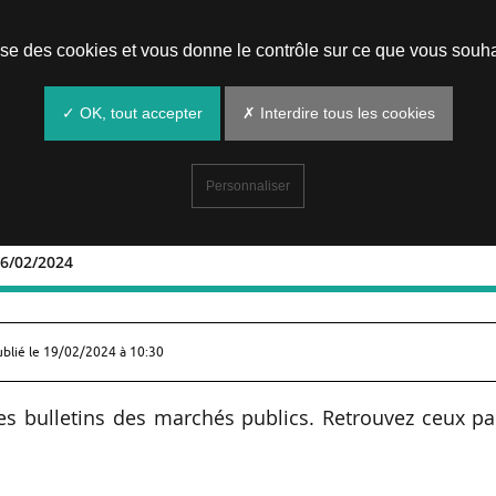
Prendre un rendez-vous
lise des cookies et vous donne le contrôle sur ce que vous souha
✓ OK, tout accepter
✗ Interdire tous les cookies
Personnaliser
16/02/2024
10 au 16/02/2024
ublié le
19/02/2024 à 10:30
es bulletins des marchés publics. Retrouvez ceux p