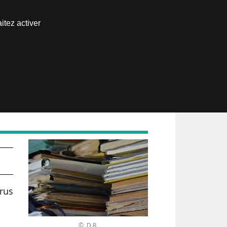
Nous joindre
itez activer
Espace abonné
arus
© D.R.