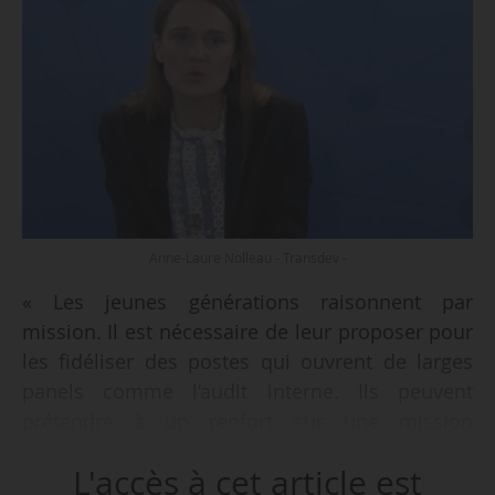
Anne-Laure Nolleau - Transdev -
« Les jeunes générations raisonnent par
mission. Il est nécessaire de leur proposer pour
les fidéliser des postes qui ouvrent de larges
panels comme l’audit interne. Ils peuvent
prétendre à un renfort sur une mission
temporaire dans d’autres pays dès lors qu’ils
L'accès à cet article est
ont acquis une expertise. Nous constatons une