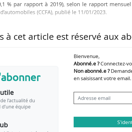
0,1 % par rapport à 2019), selon le rapport mensue
d’automobiles (CCFA), publié le 11/01/2023.
egment de marché en 2022 :
s à cet article est réservé aux 
ères (-7,8 % par rapport à 2021) ;
,1 tonnes (-19,5 %) ;
 (-0,3 %) ;
Bienvenue,
Abonné.e ?
Connectez-vou
Non abonné.e ?
Demandez
s'abonner
segment de marché en décembre 2022 :
en saisissant votre email.
0,1 % par rapport à décembre 2021) ;
utile
5,1 tonnes…
de l’actualité du
il d’une équipe
S'iden
pub