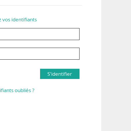
z vos identifiants
S'identifier
ifiants oubliés ?