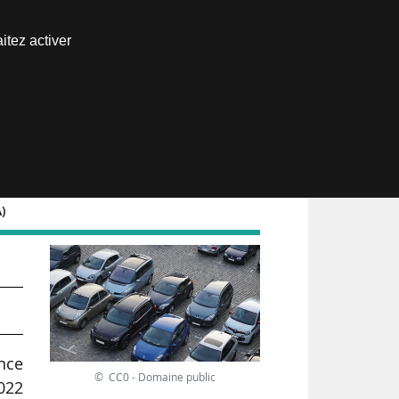
Nous joindre
itez activer
Espace abonné
)
1,
nce
© CC0 - Domaine public
022