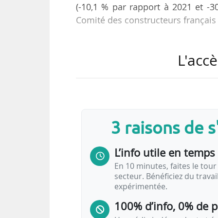
(-10,1 % par rapport à 2021 et -3
Comité des constructeurs français 
Les immatriculations (neuf) par s
L'accè
• 1,53 million de voitures particuli
• 348 075 véhicules utilitaires de -5
• 44 012 poids lourds de +5,1 tonnes
• 5 432 bus et cars neufs (-16,5 %).
3 raisons de 
Les immatriculations (neuf) par 
• 158 027 voitures particulières (-
L’info utile en temps 
• 33 104 véhicules utilitaires de -
En 10 minutes, faites le tour 
secteur. Bénéficiez du trava
expérimentée.
100% d’info, 0% de 