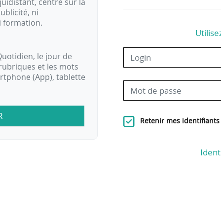
idistant, centré sur la
ublicité, ni
i formation.
Utilise
uotidien, le jour de
rubriques et les mots
artphone (App), tablette
R
Retenir mes identifiants
Ident