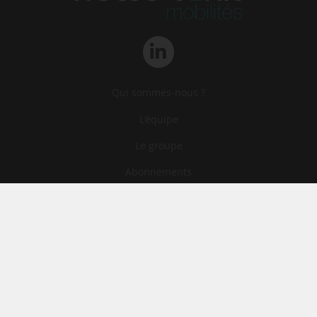
Qui sommes-nous ?
L‘équipe
Le groupe
Abonnements
Contact
Archives
CGA
Mentions légales
Confidentialité