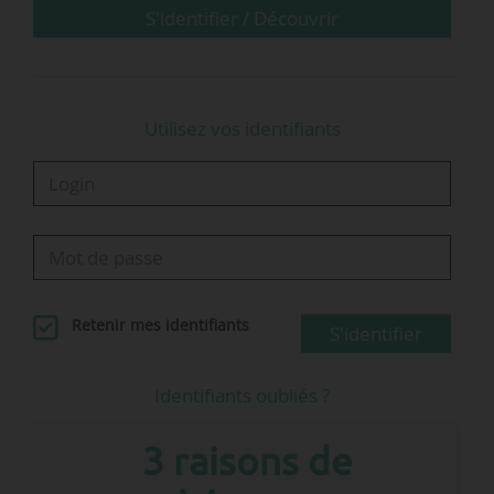
(PSC) ;
S'identifier / Découvrir
telles sont quelques-unes des propositions du
programme d’Anne Hidalgo, candidate (PS) à
Utilisez vos identifiants
l’élection présidentielle de 2022…
Retenir mes identifiants
S'identifier
Identifiants oubliés ?
3 raisons de