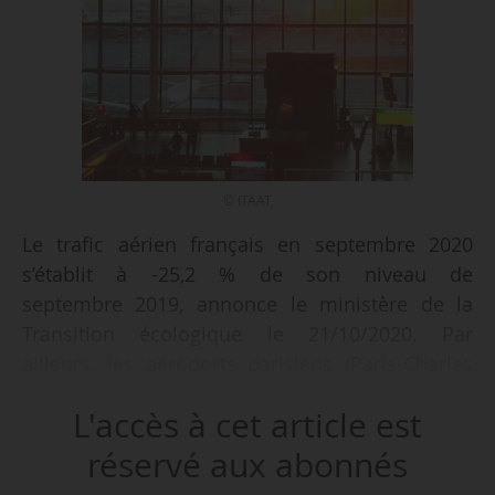
© ITAAT
Le trafic aérien français en septembre 2020
s’établit à -25,2 % de son niveau de
septembre 2019, annonce le ministère de la
Transition écologique le 21/10/2020. Par
ailleurs, les aéroports parisiens (Paris-Charles
de Gaulle et Paris-Orly) enregistrent une baisse
L'accès à cet article est
de -66,3 % de passagers sur les neuf premiers
mois de 2020 par rapport à la même période en
réservé aux abonnés
2019, annonce le groupe ADP.