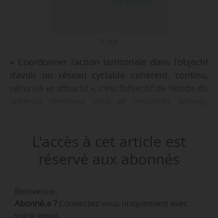
© D.R.
« Coordonner l’action territoriale dans l’objectif
d’avoir un réseau cyclable cohérent, continu,
sécurisé et attractif », c’est l’objectif de l’étude du
schéma directeur vélo et mobilités actives,
lancée par la Communauté d’agglomération
Tarbes-Lourdes-Pyrénées le 05/10/2020.
L'accès à cet article est
Réalisé en partenariat avec les communes,
réservé aux abonnés
associations, acteurs socio-économiques et
institutions, ce schéma prévu pour 2021
Bienvenue,
résultera d’un travail de concertation territoriale
Abonné.e ?
Connectez-vous uniquement avec
ainsi que d’une étude comprenant les
votre email.