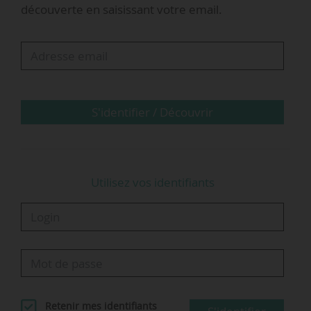
découverte en saisissant votre email.
directeur des affaires publiques et européennes
au sein du GART, le 19/06/2026.
Pour le transport de voyageurs, l’accès à
l’assurance (garantie RC automobile et…
S'identifier / Découvrir
Utilisez vos identifiants
Retenir mes identifiants