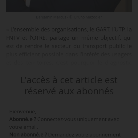
Benjamin Marcus - © Bruno Mazodier
« L’ensemble des organisations, le GART, l’UTP, la
FNTV et l’OTRE, partage un même objectif, qui
est de rendre le secteur du transport public le
plus efficient possible dans l’intérêt des usagers
et des territoires. C’est pourquoi le diagnostic
sur la crise assurantielle est largement partagé
L'accès à cet article est
entre nous. Nos adhérents (les AOM) sont
essentiellement préoccupés par l’assurabilité
réservé aux abonnés
des dépôts de bus. Un dépôt, c’est une
infrastructure publique dont la valeur peut
Bienvenue,
représenter plusieurs dizaines de M€. Elle
Abonné.e ?
Connectez-vous uniquement avec
concentre des risques assurantiels d’un type
votre email.
nouveau, directement liés à la transition
Non abonné.e ?
Demandez votre abonnement
énergétique », indique Benjamin Marcus,