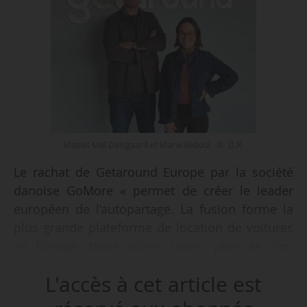
Matias Møl Dalsgaard et Marie Reboul - © D.R.
Le rachat de Getaround Europe par la société
danoise GoMore « permet de créer le leader
européen de l’autopartage. La fusion forme la
plus grande plateforme de location de voitures
en Europe. Nous allons réunir plus de cinq
millions d’utilisateurs, majoritairement des
L'accès à cet article est
particuliers mais aussi des professionnels, dans
11 pays avec l’objectif de réaliser 1,5 million de