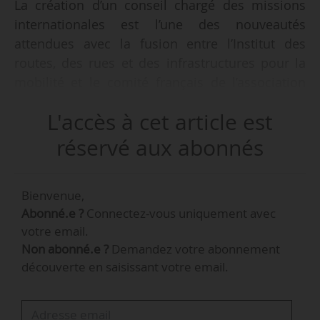
La création d’un conseil chargé des missions
internationales est l’une des nouveautés
attendues avec la fusion entre l’Institut des
routes, des rues et des infrastructures pour la
mobilité et le comité français de l’association
mondiale de la route (PIARC), effective depuis le
L'accès à cet article est
10/12/2025.
réservé aux abonnés
« Cette fusion offrira à l’association résultante
l’opportunité de mettre ses travaux en
Bienvenue,
perspective grâce à des échanges avec des
Abonné.e ?
Connectez-vous uniquement avec
experts d’autres pays. Elle pourrait également
votre email.
contribuer au développement de l’ONR par des
Non abonné.e ?
Demandez votre abonnement
comparaisons avec les politiques de gestion
découverte en saisissant votre email.
patrimoniale à l’international », indique Claude
Riboulet, président de l’IDRRIM et président du
Département de l’Allier, en préface du rapport