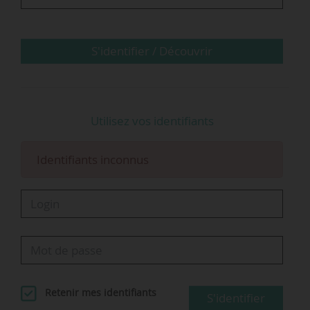
de l’ONR publié le 11/12.
Autre fait marquant, souligné dans le rapport,
S'identifier / Découvrir
« pour la première…
Utilisez vos identifiants
Identifiants inconnus
Retenir mes identifiants
S'identifier